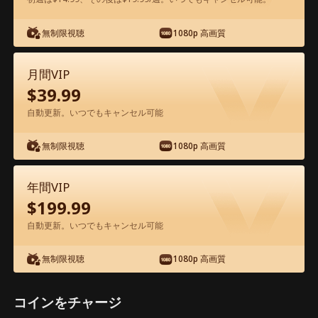
アプリ内で無料視聴可能
無制限視聴
1080p 高画質
月間VIP
$
39.99
自動更新。いつでもキャンセル可能
無制限視聴
1080p 高画質
エピソード46 - 冷徹弁護士と危険な愛の
契約 映画フル
年間VIP
$
199.99
1-50
51-60
全エピソード
自動更新。いつでもキャンセル可能
無制限視聴
1080p 高画質
45
46
47
48
49
50
コインをチャージ