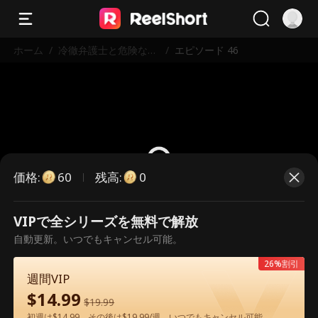
ホーム
/
冷徹弁護士と危険な愛
/
エピソード 46
の契約
価格
:
残高
:
60
0
VIPで全シリーズを無料で解放
こちらは有料のエピソードです。視
自動更新。いつでもキャンセル可能。
聴いただくには解放が必要です。
26%割引
週間VIP
$
14.99
60
今すぐ解放
$
19.99
初週は$14.99、その後は$19.99/週。いつでもキャンセル可能。