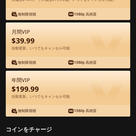
アプリ内で無料視聴可能
無制限視聴
1080p 高画質
月間VIP
$
39.99
自動更新。いつでもキャンセル可能
無制限視聴
1080p 高画質
エピソード46 - 富豪と偽りの花嫁〜命懸
けの賭け 映画フル
年間VIP
$
199.99
0-49
50-76
全エピソード
自動更新。いつでもキャンセル可能
無制限視聴
1080p 高画質
44
45
46
47
48
49
コインをチャージ