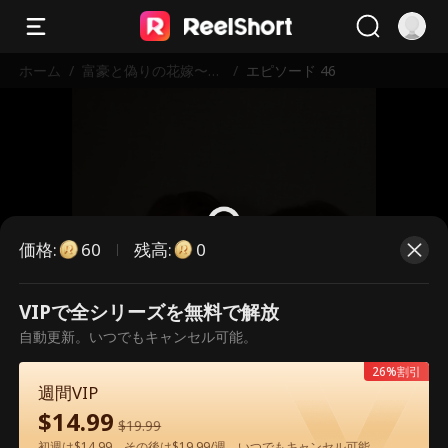
ホーム
/
富豪と偽りの花嫁〜命
/
エピソード 46
懸けの賭け
価格
:
残高
:
60
0
VIPで全シリーズを無料で解放
こちらは有料のエピソードです。視
自動更新。いつでもキャンセル可能。
聴いただくには解放が必要です。
26%割引
週間VIP
$
14.99
60
今すぐ解放
$
19.99
初週は$14.99、その後は$19.99/週。いつでもキャンセル可能。