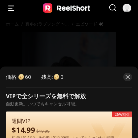
ホーム
/
真冬のラブソング 〜
/
エピソード 46
ホテルの恋〜
価格
:
残高
:
60
0
VIPで全シリーズを無料で解放
こちらは有料のエピソードです。視
自動更新。いつでもキャンセル可能。
聴いただくには解放が必要です。
26%割引
週間VIP
$
14.99
$
19.99
60
今すぐ解放
初週は$14.99、その後は$19.99/週。いつでもキャンセル可能。