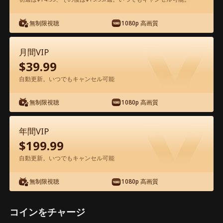
無制限視聴
1080p 高画質
アプリ内で無料視聴可能
月間VIP
$
39.99
自動更新。いつでもキャンセル可能
無制限視聴
1080p 高画質
エピソード46 - 真冬のラブソング 〜ホ
年間VIP
テルの恋〜 映画フル
$
199.99
自動更新。いつでもキャンセル可能
1-50
51-74
全エピソード
無制限視聴
1080p 高画質
45
46
47
48
49
50
コインをチャージ