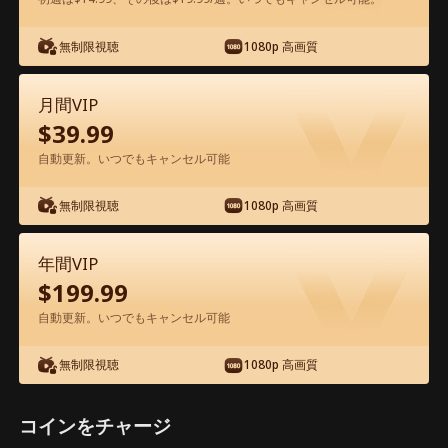
無制限視聴
1080p 高画質
アプリ内で無料視聴可能
月間VIP
$
39.99
自動更新。いつでもキャンセル可能
無制限視聴
1080p 高画質
エピソード46 - 離婚したら億万長者と運
年間VIP
命の恋に落ちた 映画フル
$
199.99
自動更新。いつでもキャンセル可能
1-50
51-75
全エピソード
無制限視聴
1080p 高画質
45
46
47
48
49
50
コインをチャージ