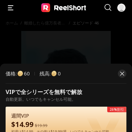
ホーム
/
離婚したら億万長者と
/
エピソード 46
運命の恋に落ちた
価格
:
残高
:
60
0
VIPで全シリーズを無料で解放
こちらは有料のエピソードです。視
自動更新。いつでもキャンセル可能。
聴いただくには解放が必要です。
26%割引
週間VIP
$
14.99
$
19.99
60
今すぐ解放
初週は$14.99、その後は$19.99/週。いつでもキャンセル可能。