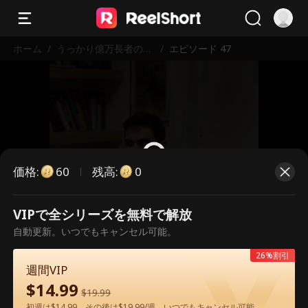
ホーム
/
うっかり億万長者の夫
/
エピソード 47
を雇ってしまった
価格
:
残高
:
60
0
VIPで全シリーズを無料で解放
こちらは有料のエピソードです。視
自動更新。いつでもキャンセル可能。
聴いただくには解放が必要です。
26%割引
週間VIP
$
14.99
60
今すぐ解放
$
19.99
初週は$14.99、その後は$19.99/週。いつでもキャンセル可能。