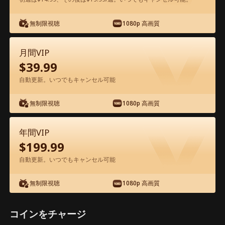
アプリ内で無料視聴可能
無制限視聴
1080p 高画質
月間VIP
$
39.99
自動更新。いつでもキャンセル可能
無制限視聴
1080p 高画質
エピソード47 - うっかり億万長者の夫を
雇ってしまった 映画フル
年間VIP
$
199.99
0-49
50-95
全エピソード
自動更新。いつでもキャンセル可能
無制限視聴
1080p 高画質
44
45
46
47
48
49
コインをチャージ