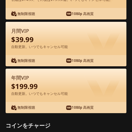
アプリ内で無料視聴可能
無制限視聴
1080p 高画質
月間VIP
$
39.99
自動更新。いつでもキャンセル可能
無制限視聴
1080p 高画質
エピソード47 - お嬢様は、私だった 映
画フル
年間VIP
$
199.99
1-50
51-85
全エピソード
自動更新。いつでもキャンセル可能
無制限視聴
1080p 高画質
45
46
47
48
49
50
コインをチャージ