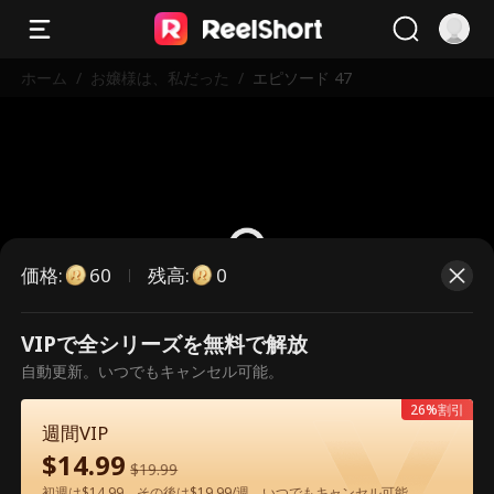
ホーム
/
お嬢様は、私だった
/
エピソード 47
価格
:
残高
:
60
0
VIPで全シリーズを無料で解放
こちらは有料のエピソードです。視
自動更新。いつでもキャンセル可能。
聴いただくには解放が必要です。
26%割引
週間VIP
$
14.99
60
今すぐ解放
$
19.99
初週は$14.99、その後は$19.99/週。いつでもキャンセル可能。