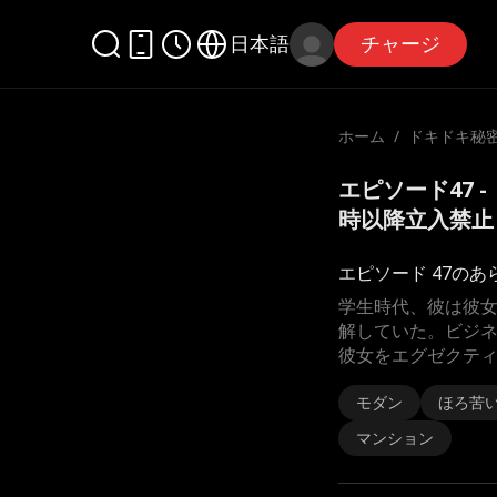
日本語
チャージ
ホーム
/
ドキドキ秘
後5時以降立
エピソード47 
時以降立入禁止
エピソード 47のあ
学生時代、彼は彼
解していた。ビジ
彼女をエグゼクテ
モダン
ほろ苦
マンション