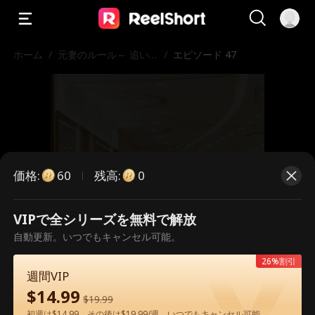
ホーム
/
元妻のルール～ 追い
/
エピソード 47
かけるなら覚えて
価格
:
残高
:
60
0
VIPで全シリーズを無料で解放
こちらは有料のエピソードです。視
自動更新。いつでもキャンセル可能。
聴いただくには解放が必要です。
26%割引
週間VIP
$
14.99
$
19.99
60
今すぐ解放
初週は$14.99、その後は$19.99/週。いつでもキャンセル可能。