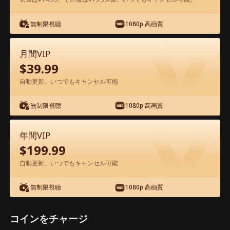
無制限視聴
1080p 高画質
アプリ内で無料視聴可能
月間VIP
$
39.99
自動更新。いつでもキャンセル可能
無制限視聴
1080p 高画質
エピソード47 - 元妻のルール～ 追いか
年間VIP
けるなら覚えて 映画フル
$
199.99
自動更新。いつでもキャンセル可能
1-50
51-72
全エピソード
無制限視聴
1080p 高画質
45
46
47
48
49
50
コインをチャージ