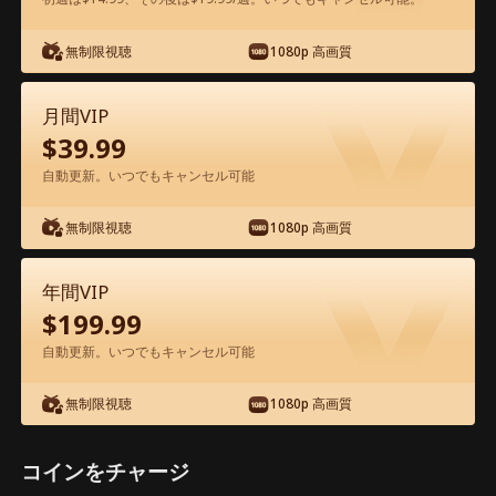
無制限視聴
1080p 高画質
アプリ内で無料視聴可能
月間VIP
$
39.99
自動更新。いつでもキャンセル可能
無制限視聴
1080p 高画質
エピソード47 - 8年越しの再会から、結
年間VIP
婚へ 映画フル
$
199.99
自動更新。いつでもキャンセル可能
1-50
51-63
全エピソード
無制限視聴
1080p 高画質
45
46
47
48
49
50
コインをチャージ