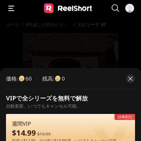
ホーム
/
8年越しの再会から、
/
エピソード 47
結婚へ
価格
:
残高
:
60
0
VIPで全シリーズを無料で解放
こちらは有料のエピソードです。視
自動更新。いつでもキャンセル可能。
聴いただくには解放が必要です。
26%割引
週間VIP
$
14.99
$
19.99
60
今すぐ解放
初週は$14.99、その後は$19.99/週。いつでもキャンセル可能。