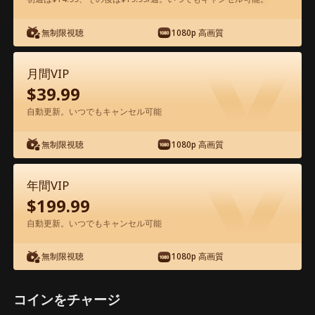
無制限視聴
1080p 高画質
アプリ内で無料視聴可能
月間VIP
$
39.99
自動更新。いつでもキャンセル可能
無制限視聴
1080p 高画質
エピソード48 - エリート医師と 契約結
年間VIP
婚の甘い罠 映画フル
$
199.99
自動更新。いつでもキャンセル可能
1-50
51-82
全エピソード
無制限視聴
1080p 高画質
45
46
47
48
49
50
コインをチャージ