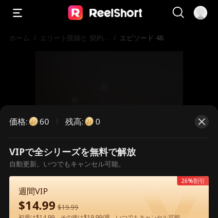
ホーム
/
エリート医師と 契約
/
エピソード 48
結婚の甘い罠
価格
:
残高
:
60
0
VIPで全シリーズを無料で解放
こちらは有料のエピソードです。視
自動更新。いつでもキャンセル可能。
聴いただくには解放が必要です。
26%割引
週間VIP
$
14.99
$
19.99
60
今すぐ解放
初週は$14.99、その後は$19.99/週。いつでもキャンセル可能。