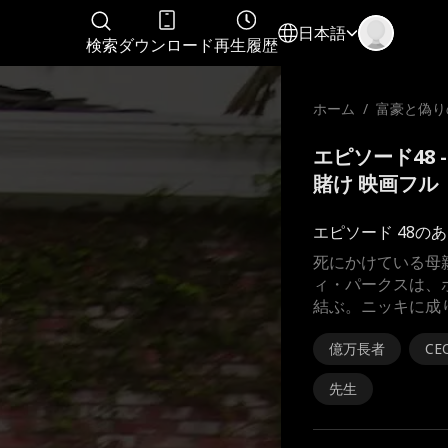
日本語
検索
ダウンロード
再生履歴
ホーム
/
富豪と偽り
の賭け
エピソード48
賭け 映画フル
エピソード 48の
死にかけている母
ィ・パークスは、
結ぶ。ニッキに成
億万長者
CE
先生