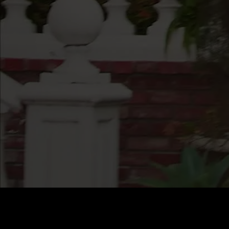
価格
:
残高
:
60
0