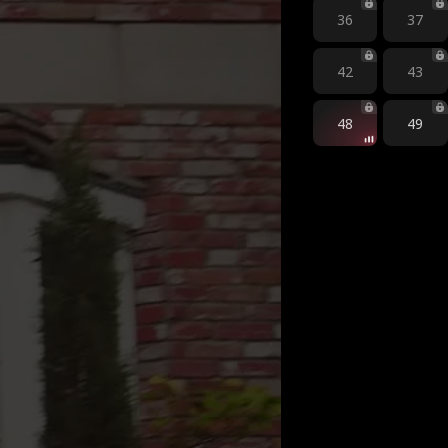
36
37
42
43
48
49