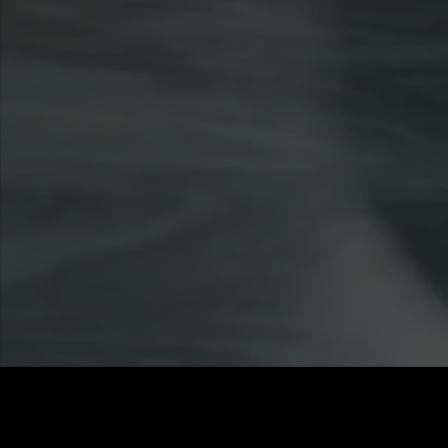
価格
:
残高
:
60
0