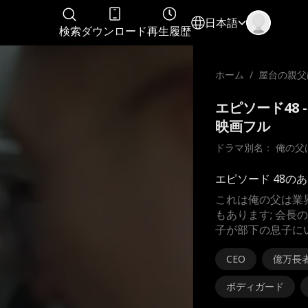
日本語
検索
ダウンロード
再生履歴
ホーム
/
屋台の親父
た
エピソード48
映画フル
ドラマ別名： 
俺の父
エピソード 48の
これは俺の父は業
もあります; 会
子が部下の息子に
CEO
億万長
ボディガード