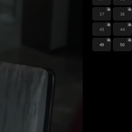
37
38
43
44
49
50