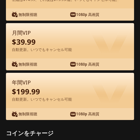
無制限視聴
1080p 高画質
アプリ内で無料視聴可能
月間VIP
$
39.99
自動更新。いつでもキャンセル可能
無制限視聴
1080p 高画質
エピソード48 - 忘れ草～運命の糸を辿っ
年間VIP
て～ 映画フル
$
199.99
自動更新。いつでもキャンセル可能
1-50
51-72
全エピソード
無制限視聴
1080p 高画質
45
46
47
48
49
50
コインをチャージ