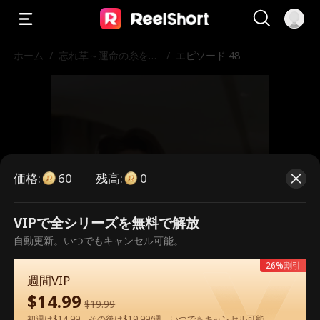
ホーム
/
忘れ草～運命の糸を辿
/
エピソード 48
って～
価格
:
残高
:
60
0
VIPで全シリーズを無料で解放
こちらは有料のエピソードです。視
自動更新。いつでもキャンセル可能。
聴いただくには解放が必要です。
26%割引
週間VIP
$
14.99
$
19.99
60
今すぐ解放
初週は$14.99、その後は$19.99/週。いつでもキャンセル可能。