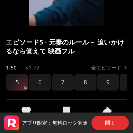
エピソード5 - 元妻のルール～ 追いかけ
るなら覚えて 映画フル
1-50
51-72
全エピソード
5
6
7
8
9
1
共有
126
2.1k
開く
アプリ限定：無料ロック解除