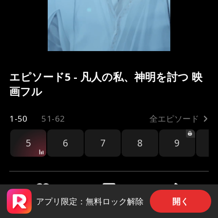
エピソード5 - 凡人の私、神明を討つ 映
画フル
1-50
51-62
全エピソード
5
6
7
8
9
1
開く
アプリ限定：無料ロック解除
共有
113
2.3k