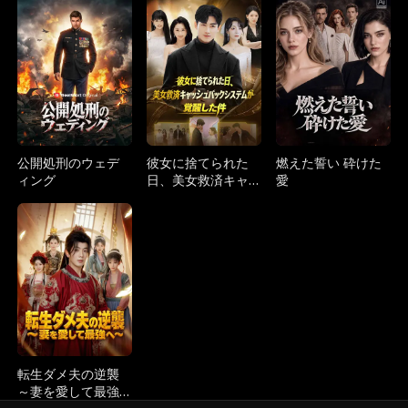
的な後悔～
双～
公開処刑のウェデ
彼女に捨てられた
燃えた誓い 砕けた
ィング
日、美女救済キャ
愛
ッシュバックシス
テムが覚醒した件
転生ダメ夫の逆襲
～妻を愛して最強