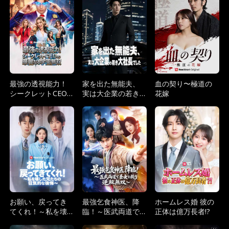
最強の透視能力！
家を出た無能夫、
血の契り〜極道の
シークレットCEO
実は大企業の若き
花嫁
の華麗なる学園無
大社長でした
双
お願い、戻ってき
最強乞食神医、降
ホームレス婚 彼の
てくれ！～私を壊
臨！～医武両道で
正体は億万長者!?
した兄たちの狂気
圣女を救う逆転無