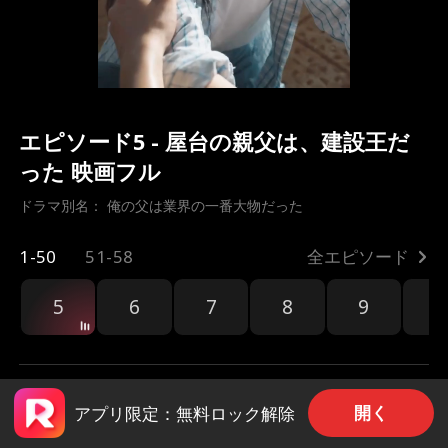
エピソード5 - 屋台の親父は、建設王だ
った 映画フル
ドラマ別名： 
俺の父は業界の一番大物だった
1-50
51-58
全エピソード
5
6
7
8
9
1
開く
アプリ限定：無料ロック解除
共有
82
1.1k