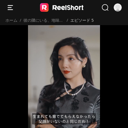
ホーム
/
彼の隣にいる、地味だ
/
エピソード 5
けど「最強」な妻の正
体とは