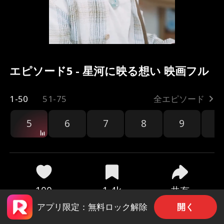
エピソード5 - 星河に映る想い 映画フル
1-50
51-75
全エピソード
5
6
7
8
9
1
共有
100
1.4k
開く
アプリ限定：無料ロック解除