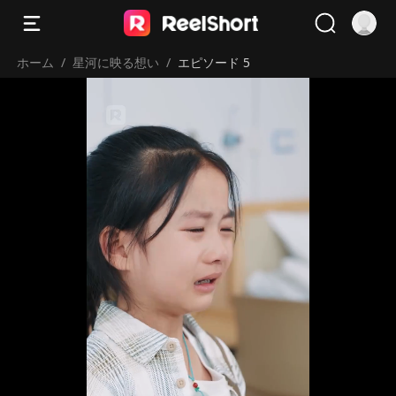
ホーム
/
星河に映る想い
/
エピソード 5