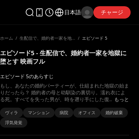
日本語
チャージ
ホーム
/
生配信で、婚約者一家を地
/
エピソード 5
獄に堕とす
エピソード5 - 生配信で、婚約者一家を地獄に
堕とす 映画フル
エピソード 5のあらすじ
もし、あなたの婚約パーティーが、仕組まれた地獄の始ま
りだったら？ 婚約者の母と幼馴染の裏切り。濡れ衣によ
る死。すべてを失った男が、時を遡り手にした復
...
もっと
ヴィラ
マンション
病院
オフィス
婚約破棄
浮気発覚