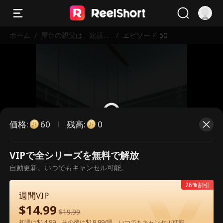
ホーム
/
屋台の親父は、建設王
/
エピソード 50
だった
価格
:
残高
:
60
0
VIPで全シリーズを無料で解放
こちらは有料のエピソードです。視
自動更新。いつでもキャンセル可能。
聴いただくには解放が必要です。
26%割引
週間VIP
$
14.99
60
今すぐ解放
$
19.99
初週は$14.99、その後は$19.99/週。いつでもキャンセル可能。