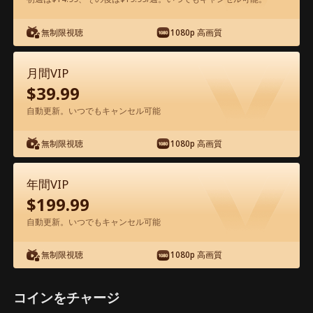
アプリ内で無料視聴可能
無制限視聴
1080p 高画質
月間VIP
$
39.99
自動更新。いつでもキャンセル可能
無制限視聴
1080p 高画質
エピソード50 - 屋台の親父は、建設王だ
った 映画フル
年間VIP
$
199.99
ドラマ別名： 
俺の父は業界の一番大物だった
自動更新。いつでもキャンセル可能
1-50
51-58
全エピソード
無制限視聴
1080p 高画質
45
46
47
48
49
50
コインをチャージ