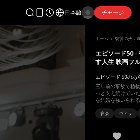
日本語
チャージ
ホーム
/
復讐の炎：
戻す人生
エピソード50 
す人生 映画フ
エピソード 50のあ
三年前の事故で植
っと支え続けてい
を結婚を強いられ
宴会
ヴィラ