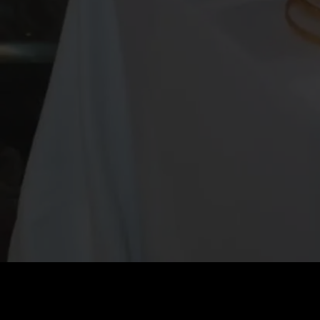
価格
:
残高
:
60
0