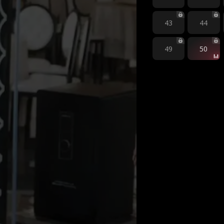
43
44
49
50