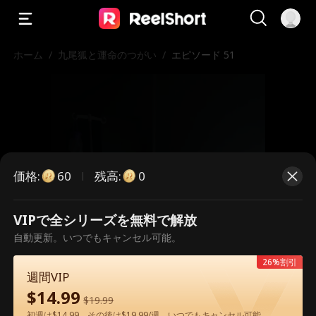
ホーム
/
九尾狐と運命のつがい
/
エピソード 51
価格
:
残高
:
60
0
VIPで全シリーズを無料で解放
こちらは有料のエピソードです。視
自動更新。いつでもキャンセル可能。
聴いただくには解放が必要です。
26%割引
週間VIP
$
14.99
$
19.99
60
今すぐ解放
初週は$14.99、その後は$19.99/週。いつでもキャンセル可能。