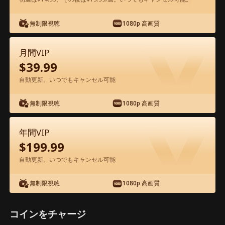
無制限視聴
1080p 高画質
アプリ内で無料視聴可能
月間VIP
$
39.99
自動更新。いつでもキャンセル可能
無制限視聴
1080p 高画質
エピソード51 - 九尾狐と運命のつがい
年間VIP
映画フル
$
199.99
自動更新。いつでもキャンセル可能
0-49
50-67
全エピソード
無制限視聴
1080p 高画質
51
52
53
54
55
5
コインをチャージ