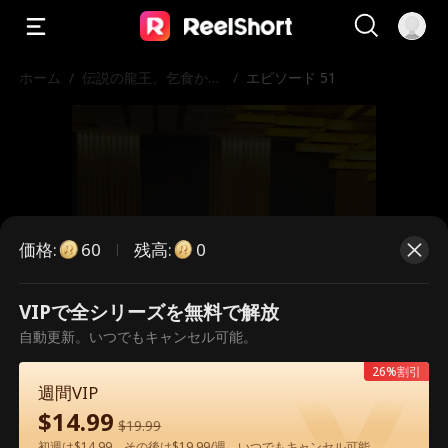
ホーム
/
伝説の龍王、乞食から
/
エピソード 51
奇跡の治癒へ
価格
:
残高
:
60
0
VIPで全シリーズを無料で解放
こちらは有料のエピソードです。視
自動更新。いつでもキャンセル可能。
聴いただくには解放が必要です。
26%割引
週間VIP
$
14.99
$
19.99
60
今すぐ解放
初週は$14.99、その後は$19.99/週。いつでもキャンセル可能。