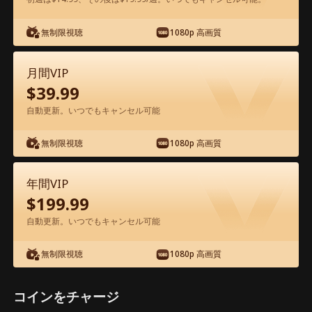
無制限視聴
1080p 高画質
アプリ内で無料視聴可能
月間VIP
$
39.99
自動更新。いつでもキャンセル可能
無制限視聴
1080p 高画質
エピソード51 - 伝説の龍王、乞食から奇
年間VIP
跡の治癒へ 映画フル
$
199.99
自動更新。いつでもキャンセル可能
1-50
51-84
全エピソード
無制限視聴
1080p 高画質
1
2
3
4
5
6
コインをチャージ