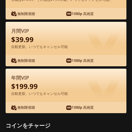
アプリ内で無料視聴可能
無制限視聴
1080p 高画質
月間VIP
$
39.99
自動更新。いつでもキャンセル可能
無制限視聴
1080p 高画質
エピソード51 - 屋台の親父は、建設王だ
った 映画フル
年間VIP
$
199.99
ドラマ別名： 
俺の父は業界の一番大物だった
自動更新。いつでもキャンセル可能
1-50
51-58
全エピソード
無制限視聴
1080p 高画質
1
2
3
4
5
6
コインをチャージ