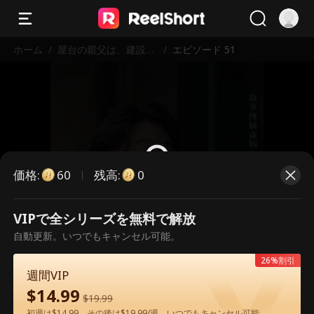
ホーム
/
屋台の親父は、建設王
/
エピソード 51
だった
価格
:
残高
:
60
0
VIPで全シリーズを無料で解放
こちらは有料のエピソードです。視
自動更新。いつでもキャンセル可能。
聴いただくには解放が必要です。
26%割引
週間VIP
$
14.99
60
今すぐ解放
$
19.99
初週は$14.99、その後は$19.99/週。いつでもキャンセル可能。