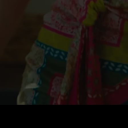
価格
:
残高
:
60
0