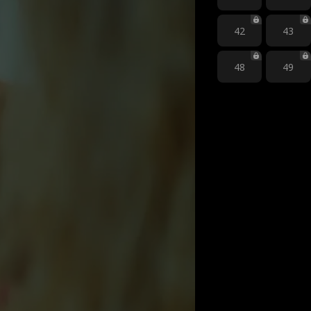
42
43
48
49