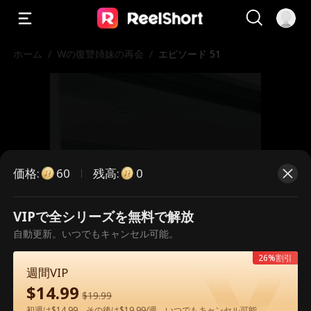
ホーム
/
Wの復讐姉妹の再会
/
エピソード 51
価格
:
残高
:
60
0
VIPで全シリーズを無料で解放
こちらは有料のエピソードです。視
自動更新。いつでもキャンセル可能。
聴いただくには解放が必要です。
26%割引
週間VIP
$
14.99
$
19.99
60
今すぐ解放
初週は$14.99、その後は$19.99/週。いつでもキャンセル可能。