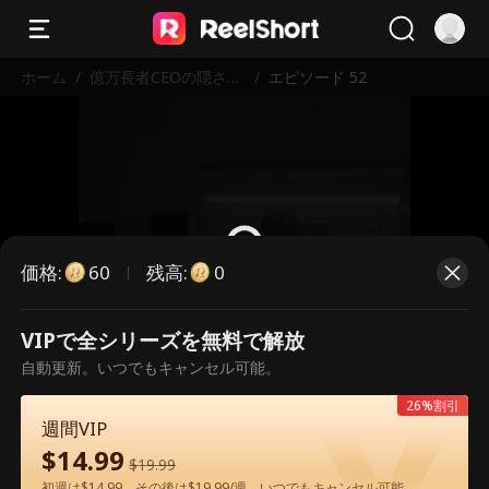
ホーム
/
億万長者CEOの隠され
/
エピソード 52
た欲望
価格
:
残高
:
60
0
VIPで全シリーズを無料で解放
こちらは有料のエピソードです。視
自動更新。いつでもキャンセル可能。
聴いただくには解放が必要です。
26%割引
週間VIP
$
14.99
60
今すぐ解放
$
19.99
初週は$14.99、その後は$19.99/週。いつでもキャンセル可能。