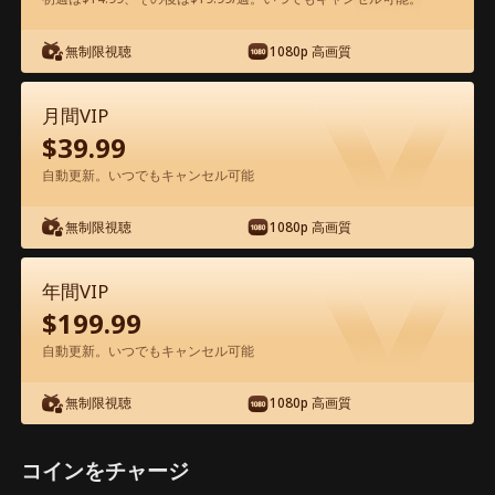
アプリ内で無料視聴可能
無制限視聴
1080p 高画質
月間VIP
$
39.99
自動更新。いつでもキャンセル可能
無制限視聴
1080p 高画質
エピソード52 - 億万長者CEOの隠された
欲望 映画フル
年間VIP
$
199.99
0-49
50-68
全エピソード
自動更新。いつでもキャンセル可能
無制限視聴
1080p 高画質
52
53
54
55
56
5
コインをチャージ