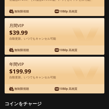
アプリ内で無料視聴可能
無制限視聴
1080p 高画質
月間VIP
$
39.99
自動更新。いつでもキャンセル可能
無制限視聴
1080p 高画質
エピソード52 - 過保護な三兄弟 映画フル
年間VIP
$
199.99
0-49
50-71
全エピソード
自動更新。いつでもキャンセル可能
52
53
54
55
56
5
無制限視聴
1080p 高画質
コインをチャージ