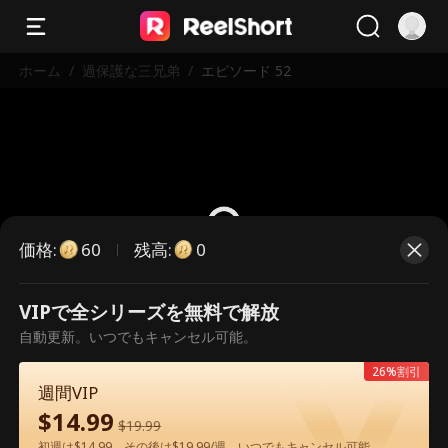
ホーム
/
過保護な三兄弟
/
エピソード 52
価格
:
残高
:
60
0
VIPで全シリーズを無料で解放
こちらは有料のエピソードです。視
自動更新。いつでもキャンセル可能。
聴いただくには解放が必要です。
26%割引
週間VIP
$
14.99
60
今すぐ解放
$
19.99
初週は$14.99、その後は$19.99/週。いつでもキャンセル可能。