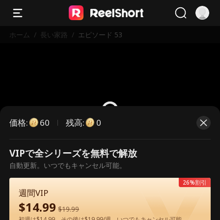
ホーム
/
長い家路
/
エピソード 53
価格
:
残高
:
60
0
VIPで全シリーズを無料で解放
こちらは有料のエピソードです。視
自動更新。いつでもキャンセル可能。
聴いただくには解放が必要です。
26%割引
週間VIP
$
14.99
60
今すぐ解放
$
19.99
初週は$14.99、その後は$19.99/週。いつでもキャンセル可能。