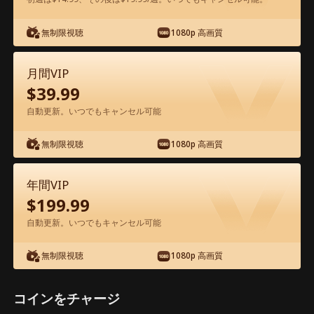
アプリ内で無料視聴可能
無制限視聴
1080p 高画質
月間VIP
$
39.99
自動更新。いつでもキャンセル可能
無制限視聴
1080p 高画質
エピソード53 - 長い家路 映画フル
年間VIP
$
199.99
1-50
51-60
全エピソード
自動更新。いつでもキャンセル可能
53
54
55
56
57
5
無制限視聴
1080p 高画質
コインをチャージ