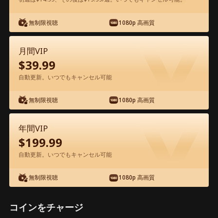
アプリ内で無料視聴可能
無制限視聴
1080p 高画質
月間VIP
$
39.99
自動更新。いつでもキャンセル可能
無制限視聴
1080p 高画質
エピソード54 - 生まれ変わった彼女はカ
ッコ良すぎ 映画フル
年間VIP
$
199.99
1-50
51-69
全エピソード
自動更新。いつでもキャンセル可能
無制限視聴
1080p 高画質
54
55
56
57
58
5
コインをチャージ