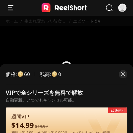
ホーム
/
生まれ変わった彼女は
/
エピソード 54
カッコ良すぎ
価格
:
残高
:
60
0
VIPで全シリーズを無料で解放
こちらは有料のエピソードです。視
自動更新。いつでもキャンセル可能。
聴いただくには解放が必要です。
26%割引
週間VIP
$
14.99
60
今すぐ解放
$
19.99
初週は$14.99、その後は$19.99/週。いつでもキャンセル可能。