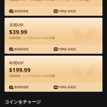
アプリ内で無料視聴可能
無制限視聴
1080p 高画質
月間VIP
$
39.99
自動更新。いつでもキャンセル可能
無制限視聴
1080p 高画質
エピソード55 - 生配信で、婚約者一家を
地獄に堕とす 映画フル
年間VIP
$
199.99
1-50
51-55
全エピソード
自動更新。いつでもキャンセル可能
無制限視聴
1080p 高画質
51
52
53
54
55
コインをチャージ