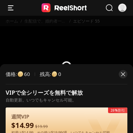
ホーム
/
生配信で、婚約者一家
/
エピソード 55
を地獄に堕とす
価格
:
残高
:
60
0
VIPで全シリーズを無料で解放
こちらは有料のエピソードです。視
自動更新。いつでもキャンセル可能。
聴いただくには解放が必要です。
26%割引
週間VIP
$
14.99
60
今すぐ解放
$
19.99
初週は$14.99、その後は$19.99/週。いつでもキャンセル可能。