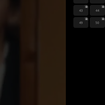
43
44
49
50