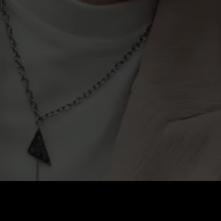
価格
:
残高
:
60
0