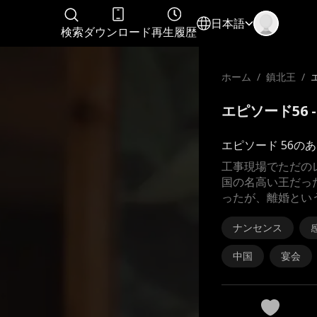
日本語
検索
ダウンロード
再生履歴
ホーム
/
鎮北王
/
エピソード56 
エピソード 56の
工事現場でただの
国の名高い王だっ
ったが、離婚とい
ナンセンス
中国
宴会