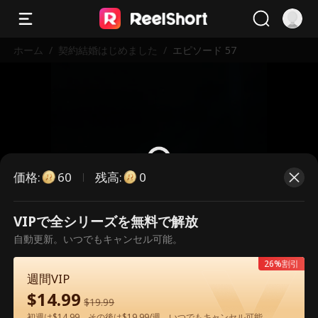
ホーム
/
契約結婚はじめました
/
エピソード 57
価格
:
残高
:
60
0
VIPで全シリーズを無料で解放
こちらは有料のエピソードです。視
自動更新。いつでもキャンセル可能。
聴いただくには解放が必要です。
26%割引
週間VIP
$
14.99
60
今すぐ解放
$
19.99
初週は$14.99、その後は$19.99/週。いつでもキャンセル可能。