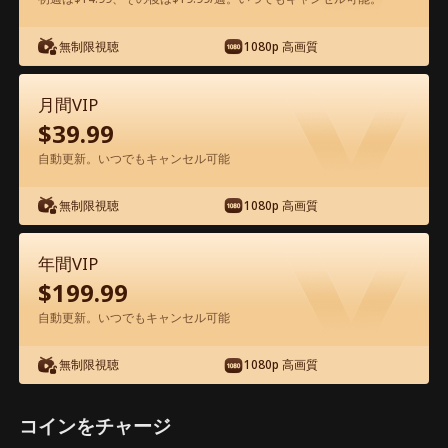
アプリ内で無料視聴可能
無制限視聴
1080p 高画質
月間VIP
$
39.99
自動更新。いつでもキャンセル可能
無制限視聴
1080p 高画質
エピソード57 - 契約結婚はじめました
映画フル
年間VIP
$
199.99
1-50
51-73
全エピソード
自動更新。いつでもキャンセル可能
無制限視聴
1080p 高画質
57
58
59
60
61
6
コインをチャージ