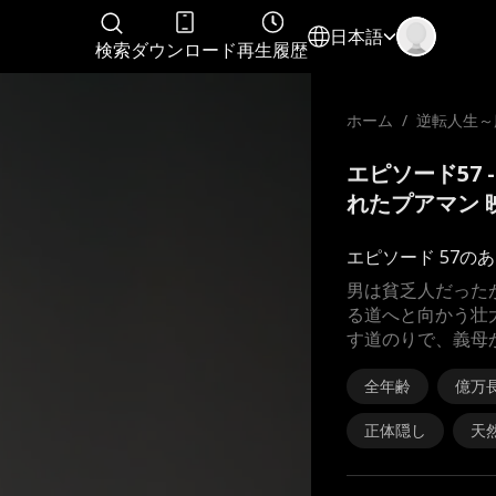
日本語
検索
ダウンロード
再生履歴
ホーム
/
逆転人生～
されたプア
エピソード57
れたプアマン 
エピソード 57の
男は貧乏人だった
る道へと向かう壮
す道のりで、義母
全年齢
億万
正体隠し
天