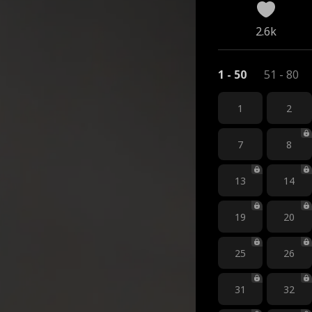
2.6k
1 - 50
51 - 80
1
2
7
8
13
14
19
20
25
26
31
32