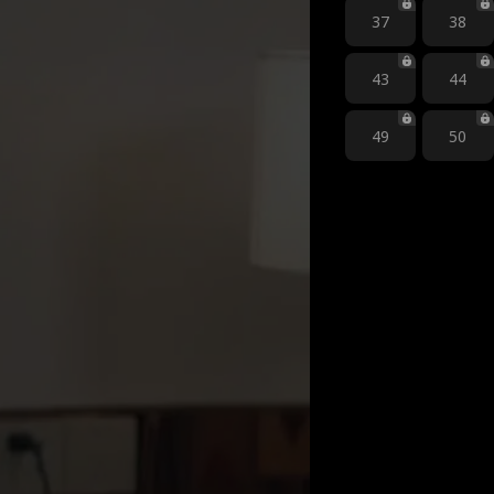
37
38
43
44
49
50