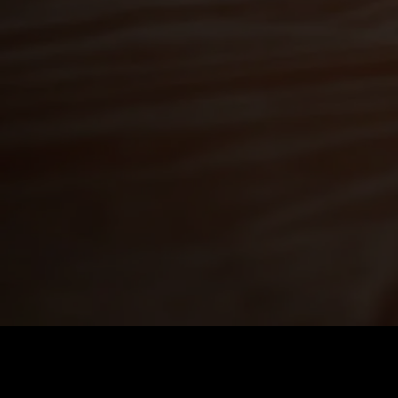
価格
:
残高
:
60
0