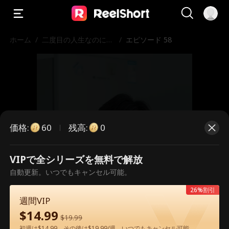
ホーム
/
二度目の人生なのに御
/
エピソード 58
曹司の溺愛
価格
:
残高
:
60
0
VIPで全シリーズを無料で解放
こちらは有料のエピソードです。視
自動更新。いつでもキャンセル可能。
聴いただくには解放が必要です。
26%割引
週間VIP
$
14.99
$
19.99
60
今すぐ解放
初週は$14.99、その後は$19.99/週。いつでもキャンセル可能。