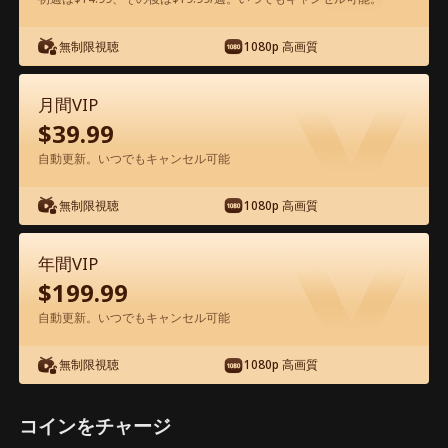
無制限視聴
1080p 高画質
アプリ内で無料視聴可能
月間VIP
$
39.99
自動更新。いつでもキャンセル可能
無制限視聴
1080p 高画質
エピソード58 - 二度目の人生なのに御曹
年間VIP
司の溺愛 映画フル
$
199.99
自動更新。いつでもキャンセル可能
1-50
51-88
全エピソード
無制限視聴
1080p 高画質
58
59
60
61
62
6
コインをチャージ