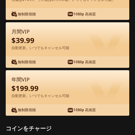
アプリ内で無料視聴可能
無制限視聴
1080p 高画質
月間VIP
$
39.99
自動更新。いつでもキャンセル可能
無制限視聴
1080p 高画質
エピソード58 - 転生した実母の逆襲運命
映画フル
年間VIP
$
199.99
1-50
51-73
全エピソード
自動更新。いつでもキャンセル可能
無制限視聴
1080p 高画質
58
59
60
61
62
6
コインをチャージ