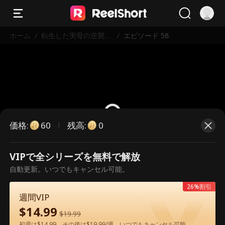
ホーム
/
転生した実母の逆襲運
/
エピソード 58
命
価格
:
残高
:
60
0
VIPで全シリーズを無料で解放
こちらは有料のエピソードです。視
自動更新。いつでもキャンセル可能。
聴いただくには解放が必要です。
26%割引
週間VIP
$
14.99
60
今すぐ解放
$
19.99
初週は$14.99、その後は$19.99/週。いつでもキャンセル可能。