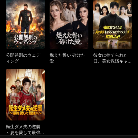
的な後悔～
双～
公開処刑のウェデ
燃えた誓い 砕けた
彼女に捨てられた
ィング
愛
日、美女救済キャ
ッシュバックシス
テムが覚醒した件
転生ダメ夫の逆襲
～妻を愛して最強