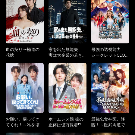
血の契り〜極道の
家を出た無能夫、
最強の透視能力！
花嫁
実は大企業の若き
シークレットCEO
大社長でした
の華麗なる学園無
双
お願い、戻ってき
ホームレス婚 彼の
最強乞食神医、降
てくれ！～私を壊
正体は億万長者!?
臨！～医武両道で
した兄たちの狂気
圣女を救う逆転無