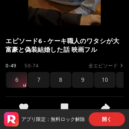
エピソード6 - ケーキ職人のワタシが大
富豪と偽装結婚した話 映画フル
0-49
50-74
全エピソード
6
7
8
9
10
1
共有
1.3k
65.7k
開く
アプリ限定：無料ロック解除