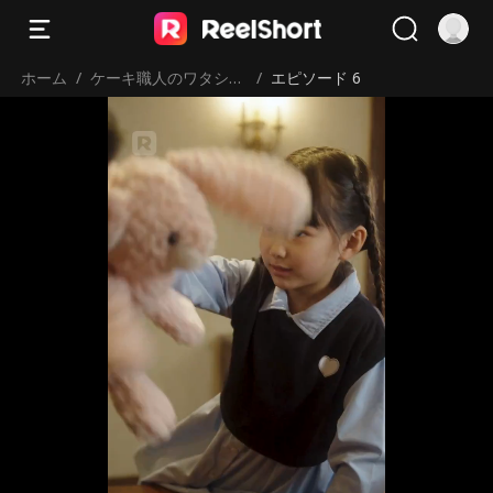
ホーム
/
ケーキ職人のワタシが
/
エピソード 6
大富豪と偽装結婚した
話