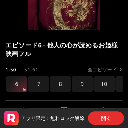
エピソード6 - 他人の心が読めるお姫様
映画フル
1-50
51-61
全エピソード
6
7
8
9
10
1
開く
アプリ限定：無料ロック解除
共有
143
2.5k