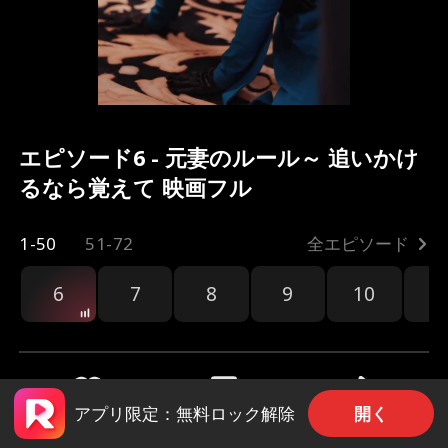
エピソード6 - 元妻のルール～ 追いかけ
るなら覚えて 映画フル
1-50
51-72
全エピソード
6
7
8
9
10
1
開く
アプリ限定：無料ロック解除
共有
142
2.1k