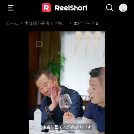
ホーム
/
実は億万長者！？警備
/
エピソード 6
員の父が隠していた秘
密