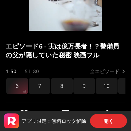
エピソード6 - 実は億万長者！？警備員
の父が隠していた秘密 映画フル
1-50
51-80
全エピソード
6
7
8
9
10
1
開く
アプリ限定：無料ロック解除
共有
3k
38.5k