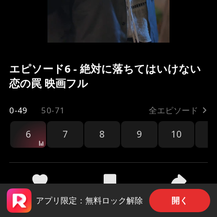
エピソード6 - 絶対に落ちてはいけない
恋の罠 映画フル
0-49
50-71
全エピソード
6
7
8
9
10
1
共有
136k
99.5k
開く
アプリ限定：無料ロック解除