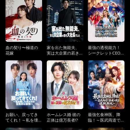
血の契り〜極道の
家を出た無能夫、
最強の透視能力！
花嫁
実は大企業の若き
シークレットCEO
大社長でした
の華麗なる学園無
双
お願い、戻ってき
ホームレス婚 彼の
最強乞食神医、降
てくれ！～私を壊
正体は億万長者!?
臨！～医武両道で
した兄たちの狂気
圣女を救う逆転無