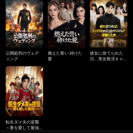
的な後悔～
双～
公開処刑のウェデ
燃えた誓い 砕けた
彼女に捨てられた
ィング
愛
日、美女救済キャ
ッシュバックシス
テムが覚醒した件
転生ダメ夫の逆襲
～妻を愛して最強