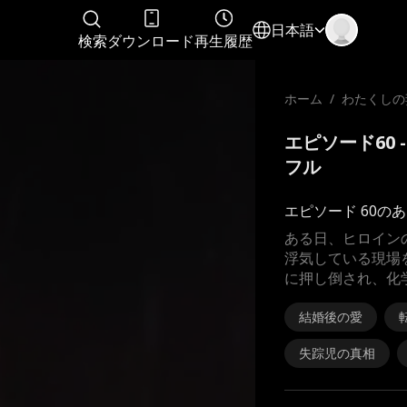
日本語
検索
ダウンロード
再生履歴
ホーム
/
わたくしの
エピソード60 
フル
エピソード 60の
ある日、ヒロイン
浮気している現場
に押し倒され、化
結婚後の愛
失踪児の真相