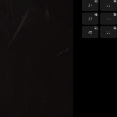
37
38
43
44
49
50