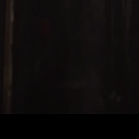
価格
:
残高
:
60
0