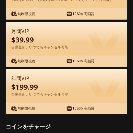
アプリ内で無料視聴可能
無制限視聴
1080p 高画質
月間VIP
$
39.99
自動更新。いつでもキャンセル可能
無制限視聴
1080p 高画質
エピソード60 - 冷徹弁護士と危険な愛の
契約 映画フル
年間VIP
$
199.99
1-50
51-60
全エピソード
自動更新。いつでもキャンセル可能
無制限視聴
1080p 高画質
55
56
57
58
59
60
コインをチャージ