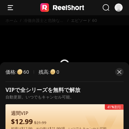
ホーム
/
冷徹弁護士と危険な愛
/
エピソード 60
の契約
価格
:
残高
:
60
0
VIPで全シリーズを無料で解放
こちらは有料のエピソードです。視
自動更新。いつでもキャンセル可能。
聴いただくには解放が必要です。
41%割引
週間VIP
$
12.99
60
今すぐ解放
$
21.99
初週は$12.99、その後は$21.99/週。いつでもキャンセル可能。