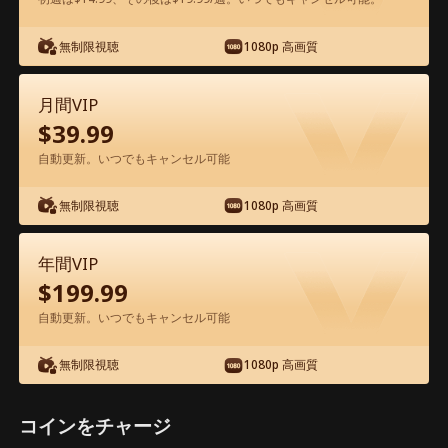
アプリ内で無料視聴可能
無制限視聴
1080p 高画質
月間VIP
$
39.99
自動更新。いつでもキャンセル可能
無制限視聴
1080p 高画質
エピソード60 - 君の妻になる運命 映画
フル
年間VIP
$
199.99
1-50
51-73
全エピソード
自動更新。いつでもキャンセル可能
無制限視聴
1080p 高画質
60
61
62
63
64
6
コインをチャージ