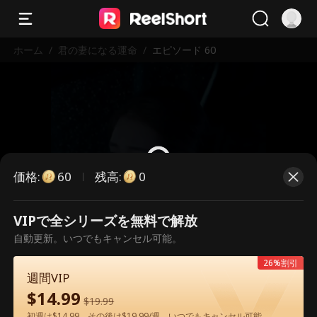
ホーム
/
君の妻になる運命
/
エピソード 60
価格
:
残高
:
60
0
VIPで全シリーズを無料で解放
こちらは有料のエピソードです。視
自動更新。いつでもキャンセル可能。
聴いただくには解放が必要です。
26%割引
週間VIP
$
14.99
60
今すぐ解放
$
19.99
初週は$14.99、その後は$19.99/週。いつでもキャンセル可能。