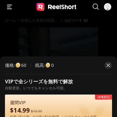
ホーム
/
転生した実母の逆襲運
/
エピソード 60
命
価格
:
残高
:
60
0
VIPで全シリーズを無料で解放
こちらは有料のエピソードです。視
自動更新。いつでもキャンセル可能。
聴いただくには解放が必要です。
26%割引
週間VIP
$
14.99
$
19.99
60
今すぐ解放
初週は$14.99、その後は$19.99/週。いつでもキャンセル可能。