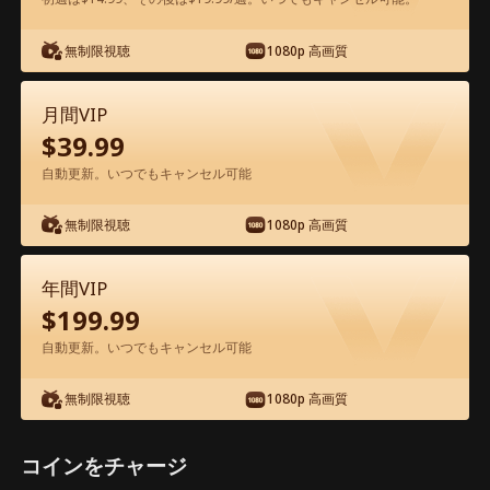
無制限視聴
1080p 高画質
アプリ内で無料視聴可能
月間VIP
$
39.99
自動更新。いつでもキャンセル可能
無制限視聴
1080p 高画質
エピソード60 - 転生した実母の逆襲運命
年間VIP
映画フル
$
199.99
自動更新。いつでもキャンセル可能
1-50
51-73
全エピソード
無制限視聴
1080p 高画質
60
61
62
63
64
6
コインをチャージ