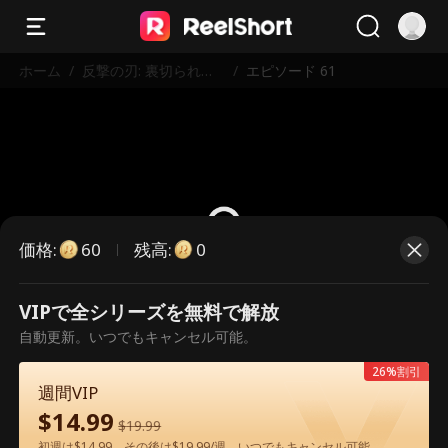
ホーム
/
反撃の刃: 裏切られた
/
エピソード 61
ダメ夫は大英雄？！
価格
:
残高
:
60
0
VIPで全シリーズを無料で解放
こちらは有料のエピソードです。視
自動更新。いつでもキャンセル可能。
聴いただくには解放が必要です。
26%割引
週間VIP
$
14.99
60
今すぐ解放
$
19.99
初週は$14.99、その後は$19.99/週。いつでもキャンセル可能。