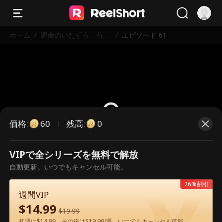
ホーム
/
運命のいたずら、替え
/
エピソード 61
玉って 誰！
価格
:
残高
:
60
0
VIPで全シリーズを無料で解放
こちらは有料のエピソードです。視
自動更新。いつでもキャンセル可能。
聴いただくには解放が必要です。
26%割引
週間VIP
$
14.99
60
今すぐ解放
$
19.99
初週は$14.99、その後は$19.99/週。いつでもキャンセル可能。