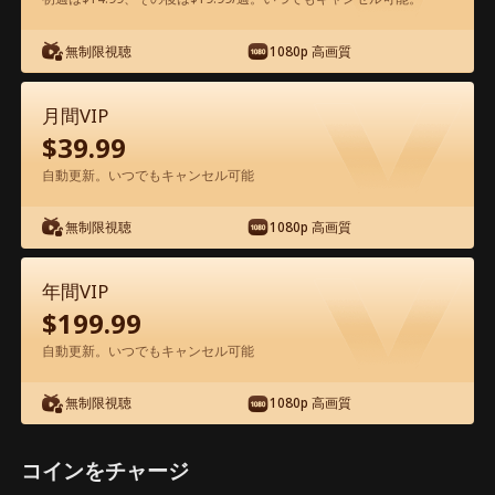
アプリ内で無料視聴可能
無制限視聴
1080p 高画質
月間VIP
$
39.99
自動更新。いつでもキャンセル可能
無制限視聴
1080p 高画質
エピソード61 - 運命のいたずら、替え玉
って 誰！ 映画フル
年間VIP
$
199.99
1-50
51-100
全エピソード
自動更新。いつでもキャンセル可能
無制限視聴
1080p 高画質
61
62
63
64
65
6
コインをチャージ